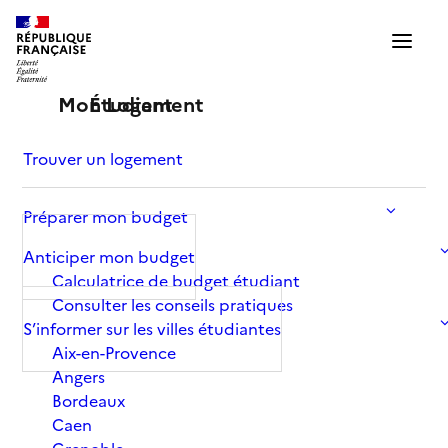
Trouver un logement
Mentions légales
Préparer mon budget
Anticiper mon budget
La plateforme
« MonLogementEtudiant
Calculatrice de budget étudiant
»
s’engage au respect des dispositions en
Consulter les conseils pratiques
vigueur relatives à la protection des données à
S’informer sur les villes étudiantes
caractère personnel. La présente politique de
Aix-en-Provence
confidentialité peut être sujette à modification,
Angers
Bordeaux
notamment en raison des évolutions législatives
Caen
et réglementaires.